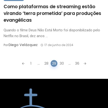
Como plataformas de streaming estão
virando ‘terra prometida’ para produções
evangélicas
Quando o filme Deus Não Está Morto foi disponibilizado pelo
Netflix no Brasil, dez anos ...
Diego Velázquez
Por
17 de junho de 2024
Posts
1
...
28
29
30
...
36
navigation