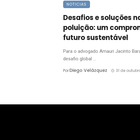
NOTICIAS
Desafios e soluções n
poluição: um compro
futuro sustentável
Para o advogado Amauri Jacinto Barag
desafio global ...
Diego Velázquez
Por
31 de outubr