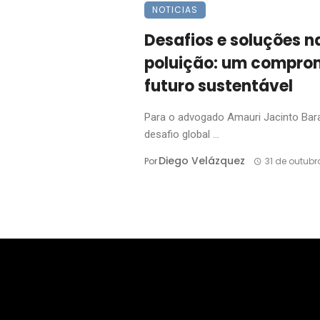
NOTICIAS
Desafios e soluções n
poluição: um compro
futuro sustentável
Para o advogado Amauri Jacinto Barag
desafio global ...
Diego Velázquez
Por
31 de outubr