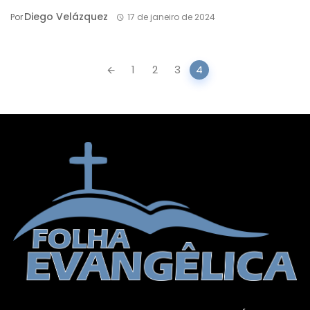
Diego Velázquez
Por
17 de janeiro de 2024
Posts
1
2
3
4
navigation