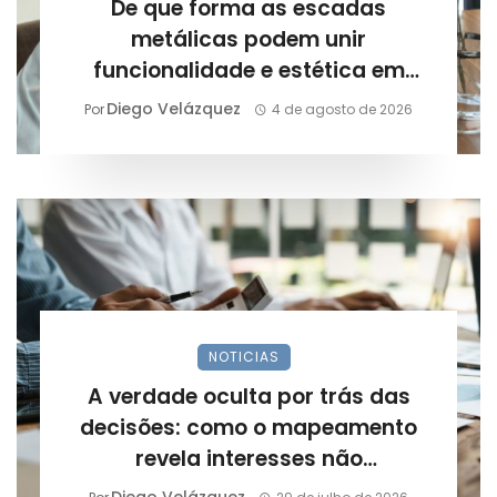
De que forma as escadas
metálicas podem unir
funcionalidade e estética em
projetos arquitetônicos?
Diego Velázquez
Por
4 de agosto de 2026
NOTICIAS
A verdade oculta por trás das
decisões: como o mapeamento
revela interesses não
declarados?