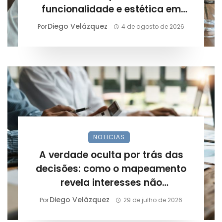
funcionalidade e estética em
projetos arquitetônicos?
Diego Velázquez
Por
4 de agosto de 2026
NOTICIAS
A verdade oculta por trás das
decisões: como o mapeamento
revela interesses não
declarados?
Diego Velázquez
Por
29 de julho de 2026