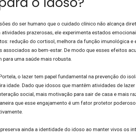
para o idoso?
nsões do ser humano que o cuidado clínico não alcança dir
 atividades prazerosas, ele experimenta estados emocionai
etos: redução do cortisol, melhora da função imunológica e
s associados ao bem-estar. De modo que esses efeitos ac
m para uma saúde mais robusta.
Portela, o lazer tem papel fundamental na prevenção do iso
ira idade. Dado que idosos que mantêm atividades de lazer
nteração social, mais motivação para sair de casa e mais r
maneira que esse engajamento é um fator protetor poderoso 
tivamente.
 preserva ainda a identidade do idoso ao manter vivos os in