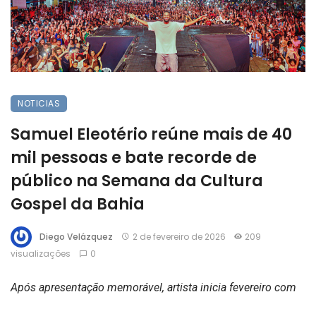
NOTICIAS
Samuel Eleotério reúne mais de 40
mil pessoas e bate recorde de
público na Semana da Cultura
Gospel da Bahia
Diego Velázquez
2 de fevereiro de 2026
209
visualizações
0
Após apresentação memorável, artista inicia fevereiro com
novos shows na Bahia e Goiás
Samuel Eleotério