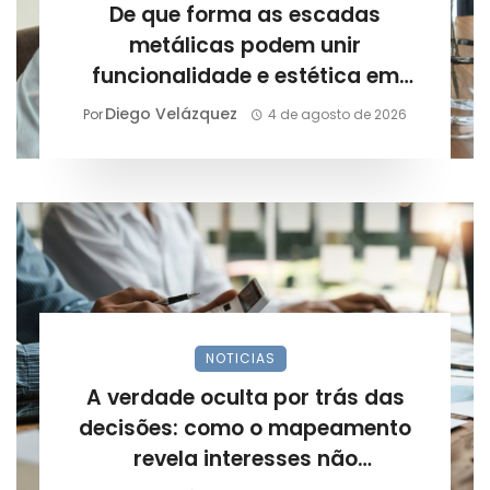
De que forma as escadas
metálicas podem unir
funcionalidade e estética em
projetos arquitetônicos?
Diego Velázquez
Por
4 de agosto de 2026
NOTICIAS
A verdade oculta por trás das
decisões: como o mapeamento
revela interesses não
declarados?