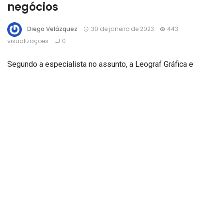
negócios
Diego Velázquez
30 de janeiro de 2023
443
visualizações
0
Segundo a especialista no assunto, a Leograf Gráfica e
Editora LTDA, o design de embalagem é uma forma crucial
de comunicação visual que ajuda a diferenciar os produtos
e aumentar as vendas. Ele é responsável por transmitir
informações sobre o produto e criar uma imagem de marca
forte e saborosa. O design de embalagem deve ser
atraente, informativo e funcional. Quer saber mais sobre o
assunto? Leia o artigo até o final.
Como funcionam os processos de design de