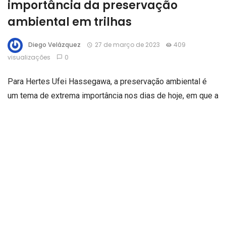
importância da preservação
ambiental em trilhas
Diego Velázquez
27 de março de 2023
409
visualizações
0
Para Hertes Ufei Hassegawa, a preservação ambiental é
um tema de extrema importância nos dias de hoje, em que a
degradação do meio ambiente é cada vez mais presente e
preocupante. Em trilhas, essa questão é ainda mais crítica,
pois é um ambiente natural que pode ser facilmente
danificado por ações humanas. Quer saber mais sobre este
assunto? Continue lendo:
Conheça quais são as práticas para a preservação