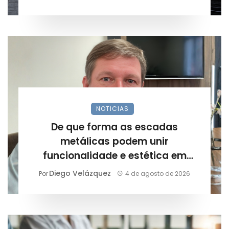
NOTICIAS
De que forma as escadas
metálicas podem unir
funcionalidade e estética em
projetos arquitetônicos?
Diego Velázquez
Por
4 de agosto de 2026