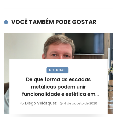
VOCÊ TAMBÉM PODE GOSTAR
NOTICIAS
De que forma as escadas
metálicas podem unir
funcionalidade e estética em
projetos arquitetônicos?
Diego Velázquez
Por
4 de agosto de 2026