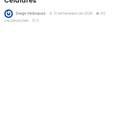
Celulares
Diego Velázquez
21 de fevereiro de 2025
312
visualizações
0
A empresa chinesa GalaxySpace realizou com sucesso
testes de uma nova tecnologia de comunicação via satélite
para celulares. Utilizando sua constelação de satélites em
órbita, a empresa demonstrou a viabilidade da conexão
direta entre dispositivos móveis e satélites, sem a
necessidade de torres terrestres. Essa inovação promete
ampliar a cobertura de rede para regiões remotas e de
difícil acesso.
Os testes foram conduzidos para avaliar a estabilidade e a