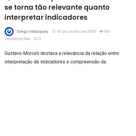
se torna tão relevante quanto
interpretar indicadores
Diego Velázquez
19 de janeiro de 2026
164
visualizações
0
Gustavo Morceli destaca a relevância da relação entre
interpretação de indicadores e compreensão da
comunidade escolar, especialmente quando se analisa
como essas duas dimensões se complementam no
processo de tomada de decisão. Conforme esse tipo de
abordagem, indicadores revelam tendências importantes,
enquanto a leitura da comunidade mostra nuances que não
surgem nos dados. Diante disso, decisões institucionais
se tornam mais consistentes quando articulam ambas as
perspectivas, reconhecendo que a escola funciona dentro