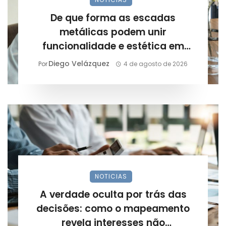
De que forma as escadas
metálicas podem unir
funcionalidade e estética em
projetos arquitetônicos?
Diego Velázquez
Por
4 de agosto de 2026
NOTICIAS
A verdade oculta por trás das
decisões: como o mapeamento
revela interesses não