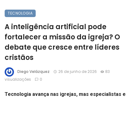
TECNOLOGIA
A inteligência artificial pode
fortalecer a missão da igreja? O
debate que cresce entre líderes
cristãos
Diego Velázquez
26 de junho de 2026
83
visualizações
0
Tecnologia avança nas igrejas, mas especialistas e
lideranças cristãs reforçam que a IA deve servir como
ferramenta, nunca como substituta da fé, da Bíblia e do
discernimento espiritual.
A recente discussão sobre o uso da inteligência artificial no