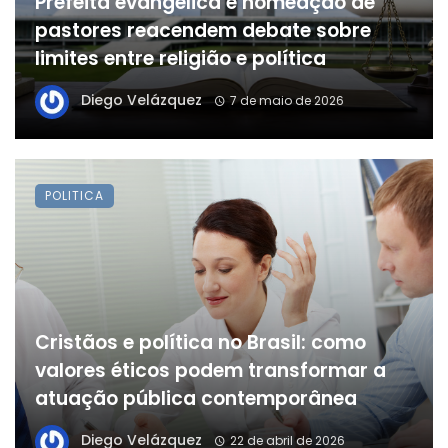
Prefeita evangélica e nomeação de
pastores reacendem debate sobre
limites entre religião e política
Diego Velázquez
7 de maio de 2026
POLITICA
Cristãos e política no Brasil: como
valores éticos podem transformar a
atuação pública contemporânea
Diego Velázquez
22 de abril de 2026