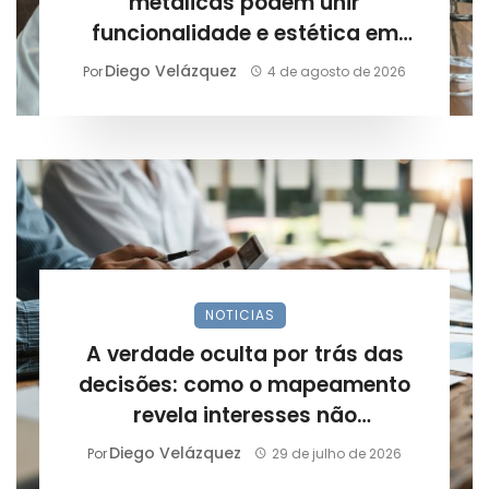
metálicas podem unir
funcionalidade e estética em
projetos arquitetônicos?
Diego Velázquez
Por
4 de agosto de 2026
NOTICIAS
A verdade oculta por trás das
decisões: como o mapeamento
revela interesses não
declarados?
Diego Velázquez
Por
29 de julho de 2026