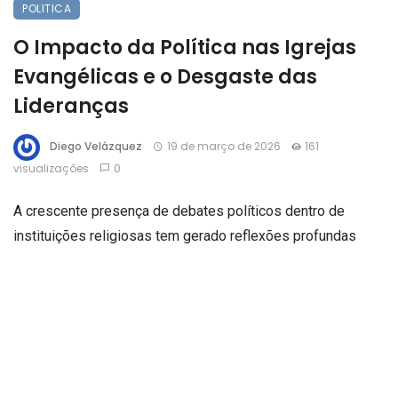
POLITICA
O Impacto da Política nas Igrejas
Evangélicas e o Desgaste das
Lideranças
Diego Velázquez
19 de março de 2026
161
visualizações
0
A crescente presença de debates políticos dentro de
instituições religiosas tem gerado reflexões profundas
sobre o papel das lideranças evangélicas e a percepção
dos fiéis. O excesso de envolvimento político nas igrejas
tem provocado desgaste e afastamento, evidenciando que
muitos membros não se reconhecem mais nas decisões e
posicionamentos de seus líderes. Neste artigo, analisamos
os efeitos dessa tendência, discutimos os impactos