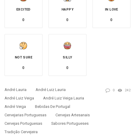
EXCITED
HAPPY
IN LOVE
0
0
0
NOT SURE
SILLY
0
0
André Lauria
André Luiz Lauria
0
242
André Luiz Veiga
André Luiz Veiga Lauria
André Veiga
Bebidas De Portugal
Cervejarias Portuguesas
Cervejas Artesanais
Cervejas Portuguesas
Sabores Portugueses
Tradição Cervejeira