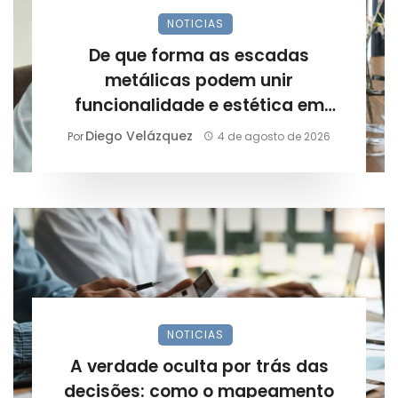
NOTICIAS
De que forma as escadas
metálicas podem unir
funcionalidade e estética em
projetos arquitetônicos?
Diego Velázquez
Por
4 de agosto de 2026
NOTICIAS
A verdade oculta por trás das
decisões: como o mapeamento