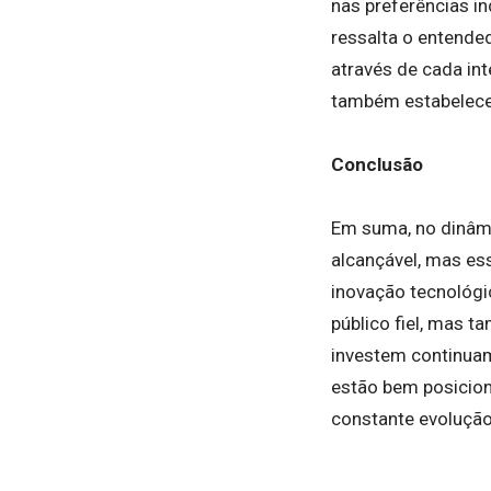
nas preferências i
ressalta o entende
através de cada in
também estabelecem
Conclusão
Em suma, no dinâmi
alcançável, mas es
inovação tecnológi
público fiel, mas 
investem continuam
estão bem posicion
constante evolução