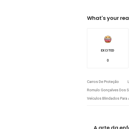
What's your rea
EXCITED
0
Carros De Proteção
Romulo Gonçalves Dos S
Veículos Blindados Para 
A arte da e