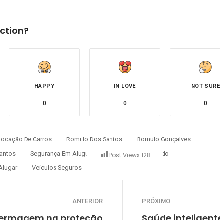
ction?
HAPPY
IN LOVE
NOT SURE
0
0
0
Locação De Carros
Romulo Dos Santos
Romulo Gonçalves
antos
Segurança Em Aluguel
Transporte Protegido
Post Views:
128
Alugar
Veículos Seguros
ANTERIOR
PRÓXIMO
nfermagem na proteção
Saúde inteligent