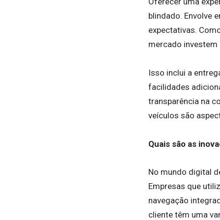
Oferecer uma exper
blindado. Envolve 
expectativas. Com
mercado investem 
Isso inclui a entre
facilidades adicio
transparência na c
veículos são aspect
Quais são as inov
No mundo digital d
Empresas que utili
navegação integrad
cliente têm uma va