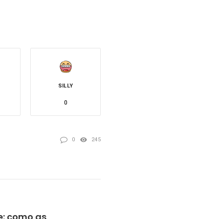
SILLY
0
0
245
e: como as