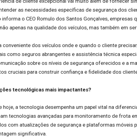
iência de cliente excepcional vai muito além de fornecer 
entender as necessidades específicas de segurança dos clie
o informa o CEO Romulo dos Santos Gonçalves, empresas 
não apenas na qualidade dos veículos, mas também em ser
ga conveniente dos veículos onde e quando o cliente precisar
nais como seguros abrangentes e assistência técnica especia
omunicação sobre os níveis de segurança oferecidos e a m
os cruciais para construir confiança e fidelidade dos client
ações tecnológicas mais impactantes?
e hoje, a tecnologia desempenha um papel vital na diferenci
zam tecnologias avançadas para monitoramento de frota em
os com atualizações de segurança e plataformas móveis pa
ntagem significativa.