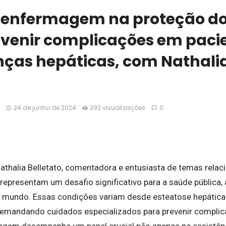
a enfermagem na proteção do
venir complicações em paci
ças hepáticas, com Nathali
24 de junho de 2024
392 visualizações
0
thalia Belletato, comentadora e entusiasta de temas relac
representam um desafio significativo para a saúde pública,
mundo. Essas condições variam desde esteatose hepática n
demandando cuidados especializados para prevenir compli
agem desempenha um papel crucial não apenas na assistênci