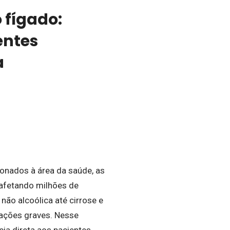
 fígado:
entes
a
ionados à área da saúde, as
 afetando milhões de
ão alcoólica até cirrose e
cações graves. Nesse
a direta aos pacientes,