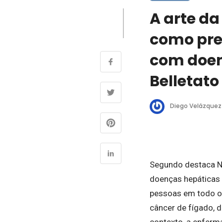
A arte d
como pre
com doen
Belletato
Diego Velázquez
Segundo destaca Na
doenças hepáticas 
pessoas em todo o 
câncer de fígado, 
contexto, a enferm