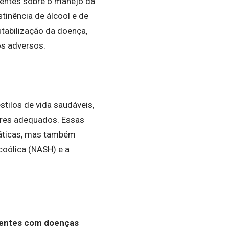
ientes sobre o manejo da
tinência de álcool e de
tabilização da doença,
os adversos.
tilos de vida saudáveis,
tares adequados. Essas
áticas, mas também
coólica (NASH) e a
ientes com doenças