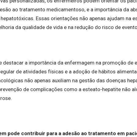
vas personalizadas, os enfermeiros podem orientar os pac
adesão ao tratamento medicamentoso, e a importância da abs
 hepatotóxicas. Essas orientações não apenas ajudam na es
oria da qualidade de vida e na redução do risco de event
e destacar a importância da enfermagem na promoção de es
 regular de atividades físicas e a adoção de hábitos alimen
cológicas não apenas auxiliam na gestão das doenças hep
prevenção de complicações como a esteato-hepatite não al
rrose.
m pode contribuir para a adesão ao tratamento em pac